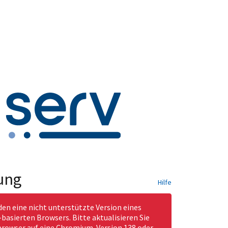
ung
Hilfe
den eine nicht unterstützte Version eines
asierten Browsers. Bitte aktualisieren Sie
rowser auf eine Chromium-Version 138 oder